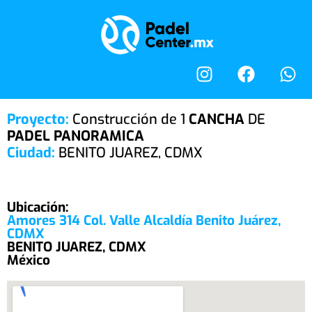
Proyecto:
Construcción de 1
CANCHA
DE
PADEL PANORAMICA
Ciudad:
BENITO JUAREZ, CDMX
Ubicación:
Amores 314 Col. Valle Alcaldía Benito Juárez,
CDMX
BENITO JUAREZ, CDMX
México