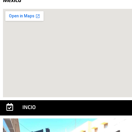
México
INCIO