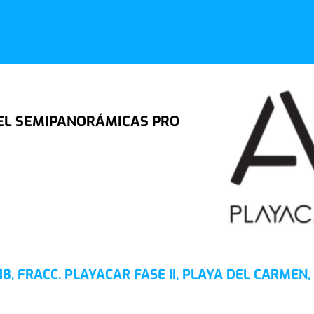
EL SEMIPANORÁMICAS PRO
8, FRACC. PLAYACAR FASE II, PLAYA DEL CARMEN,