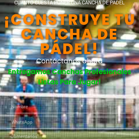
CUANTO CUESTA PONER UNA CANCHA DE PADEL
¡CONSTRUYE TU
CANCHA DE
PÁDEL!
Contáctanos ahora
Entregamos Canchas Profesionales
Listas Para Jugar!