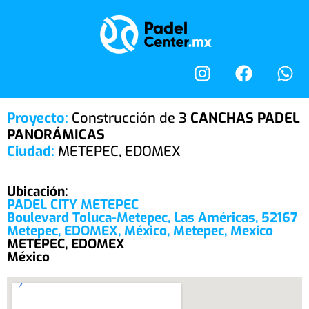
Proyecto:
Construcción de 3
CANCHAS
PADEL
PANORÁMICAS
Ciudad:
METEPEC, EDOMEX
Ubicación:
PADEL CITY METEPEC
Boulevard Toluca-Metepec, Las Américas, 52167
Metepec, EDOMEX, México, Metepec, Mexico
METEPEC, EDOMEX
México