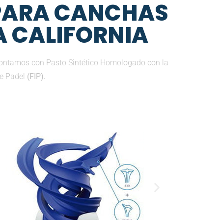
 PARA CANCHAS
A CALIFORNIA
contamos con Pasto Sintético Homologado con la
de Padel
(FIP).