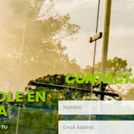
CONTACT
LE EN
A
 TU