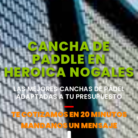
CANCHA DE
PADDLE EN
HEROICA NOGALES
LAS MEJORES CANCHAS DE PÁDEL
ADAPTADAS A TU PRESUPUESTO
TE COTIZAMOS EN 20 MINUTOS
MANDANOS UN MENSAJE