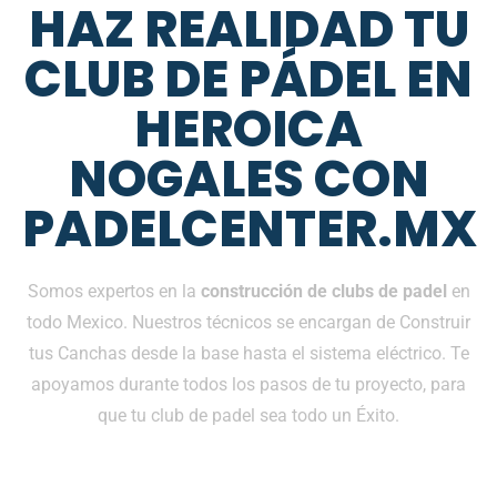
HAZ REALIDAD TU
CLUB DE PÁDEL EN
HEROICA
NOGALES CON
PADELCENTER.MX
Somos expertos en la
construcción de clubs de padel
en
todo Mexico. Nuestros técnicos se encargan de Construir
tus Canchas desde la base hasta el sistema eléctrico. Te
apoyamos durante todos los pasos de tu proyecto, para
que tu club de padel sea todo un Éxito.