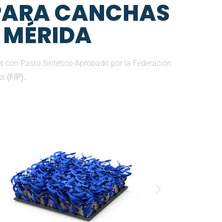
 PARA CANCHAS
N MÉRIDA
 con Pasto Sintético Aprobado por la Federación
el
(FIP).