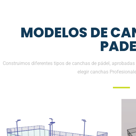
MODELOS DE CA
PADE
Construimos diferentes tipos de canchas de pádel, aprobadas 
elegir canchas Profesional