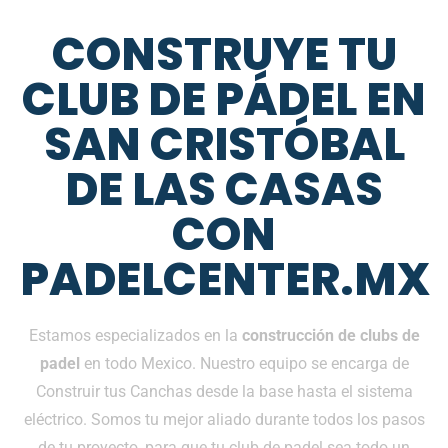
CONSTRUYE TU
CLUB DE PÁDEL EN
SAN CRISTÓBAL
DE LAS CASAS
CON
PADELCENTER.MX
Estamos especializados en la
construcción de clubs de
padel
en todo Mexico. Nuestro equipo se encarga de
Construir tus Canchas desde la base hasta el sistema
eléctrico. Somos tu mejor aliado durante todos los pasos
de tu proyecto, para que tu club de padel sea todo un