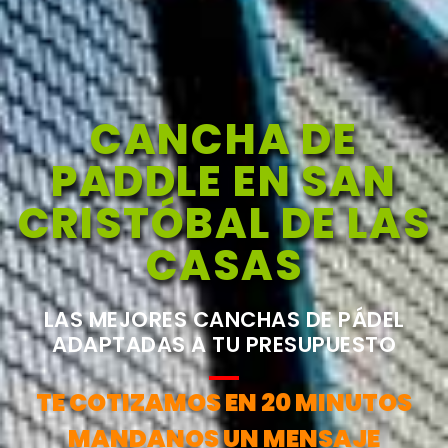
CANCHA DE
PADDLE EN SAN
CRISTÓBAL DE LAS
CASAS
LAS MEJORES CANCHAS DE PÁDEL
ADAPTADAS A TU PRESUPUESTO
TE COTIZAMOS EN 20 MINUTOS
MANDANOS UN MENSAJE