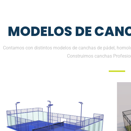
MODELOS DE CANC
Contamos con distintos modelos de canchas de pádel, homolo
Construimos canchas Profesio