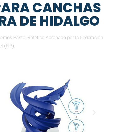
 PARA CANCHAS
RA DE HIDALGO
ecemos Pasto Sintético Aprobado por la Federación
el
(FIP).