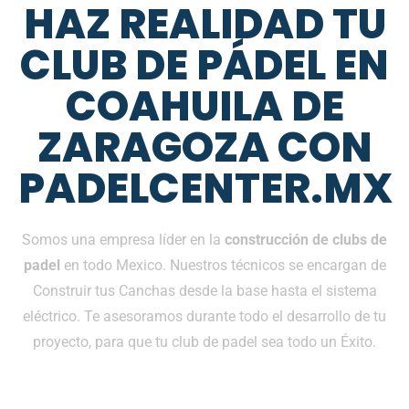
HAZ REALIDAD TU
CLUB DE PÁDEL EN
COAHUILA DE
ZARAGOZA CON
PADELCENTER.MX
Somos una empresa líder en la
construcción de clubs de
padel
en todo Mexico. Nuestros técnicos se encargan de
Construir tus Canchas desde la base hasta el sistema
eléctrico. Te asesoramos durante todo el desarrollo de tu
proyecto, para que tu club de padel sea todo un Éxito.