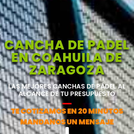
CANCHA DE PADEL
EN COAHUILA DE
ZARAGOZA
LAS MEJORES CANCHAS DE PÁDEL AL
ALCANCE DE TU PRESUPUESTO
TE COTIZAMOS EN 20 MINUTOS
MANDANOS UN MENSAJE