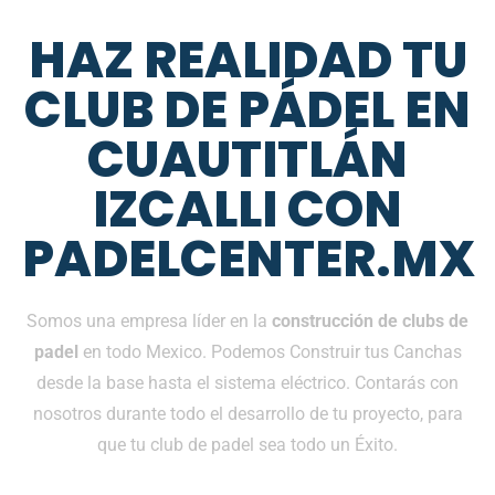
HAZ REALIDAD TU
CLUB DE PÁDEL EN
CUAUTITLÁN
IZCALLI CON
PADELCENTER.MX
Somos una empresa líder en la
construcción de clubs de
padel
en todo Mexico. Podemos Construir tus Canchas
desde la base hasta el sistema eléctrico. Contarás con
nosotros durante todo el desarrollo de tu proyecto, para
que tu club de padel sea todo un Éxito.