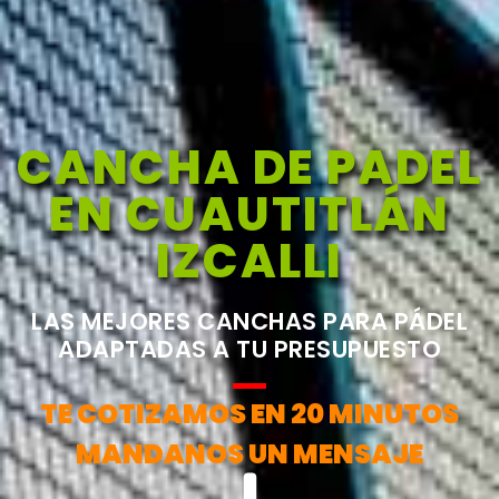
CANCHA DE PADEL
EN CUAUTITLÁN
IZCALLI
LAS MEJORES CANCHAS PARA PÁDEL
ADAPTADAS A TU PRESUPUESTO
TE COTIZAMOS EN 20 MINUTOS
MANDANOS UN MENSAJE