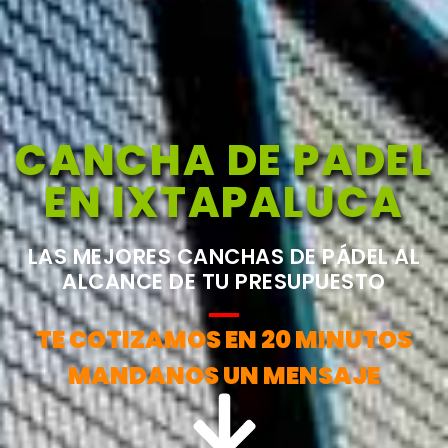
CANCHA DE PADEL
EN IXTAPALUCA
LAS MEJORES CANCHAS DE PÁDEL AL
ALCANCE DE TU PRESUPUESTO
TE COTIZAMOS EN 20 MINUTOS
MANDANOS UN MENSAJE