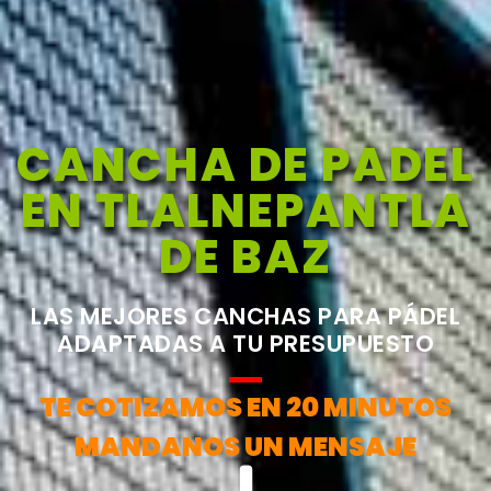
CANCHA DE PADEL
EN TLALNEPANTLA
DE BAZ
LAS MEJORES CANCHAS PARA PÁDEL
ADAPTADAS A TU PRESUPUESTO
TE COTIZAMOS EN 20 MINUTOS
MANDANOS UN MENSAJE