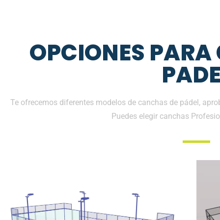
OPCIONES PARA
PADE
Te ofrecemos diferentes modelos de canchas de pádel, aprob
Puedes elegir canchas Profesio