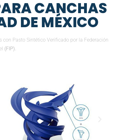
 PARA CANCHAS
DAD DE MÉXICO
con Pasto Sintético Verificado por la Federación
el
(FIP).