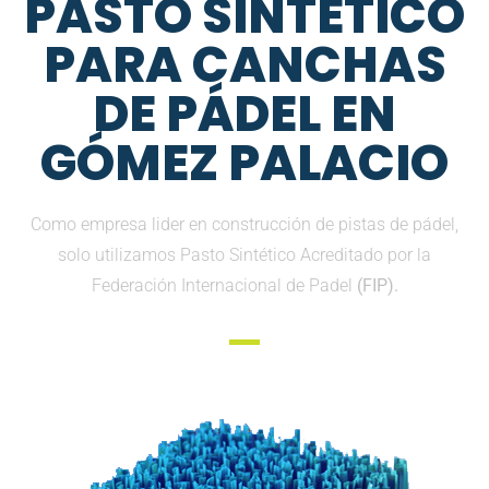
PASTO SINTETICO
PARA CANCHAS
DE PÁDEL EN
GÓMEZ PALACIO
Como empresa lider en construcción de pistas de pádel,
solo utilizamos Pasto Sintético Acreditado por la
Federación Internacional de Padel
(FIP).