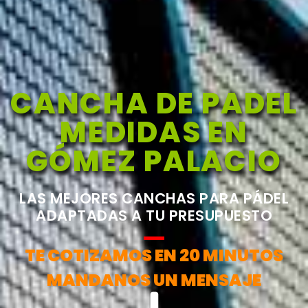
CANCHA DE PADEL
MEDIDAS EN
GÓMEZ PALACIO
LAS MEJORES CANCHAS PARA PÁDEL
ADAPTADAS A TU PRESUPUESTO
TE COTIZAMOS EN 20 MINUTOS
MANDANOS UN MENSAJE