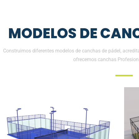
MODELOS DE CANC
Construimos diferentes modelos de canchas de pádel, acredita
ofrecemos canchas Profesion