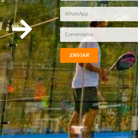
TU
ENVIAR