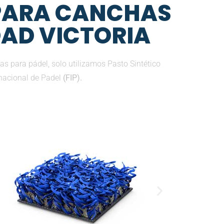
 PARA CANCHAS
DAD VICTORIA
s para pádel, solo utilizamos Pasto Sintético
nacional de Padel
(FIP).