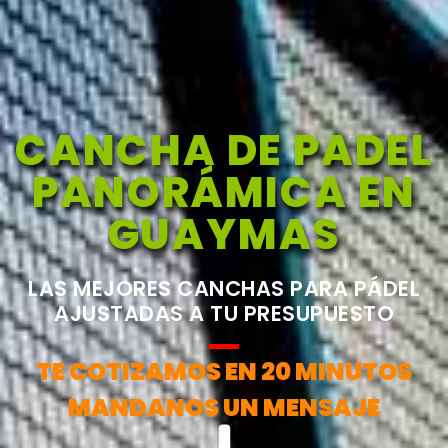
CANCHA DE PADEL
PANORÁMICA EN
GUAYMAS
LAS MEJORES CANCHAS PARA PÁDEL
AJUSTADAS A TU PRESUPUESTO
TE COTIZAMOS EN 20 MINUTOS
MANDANOS UN MENSAJE