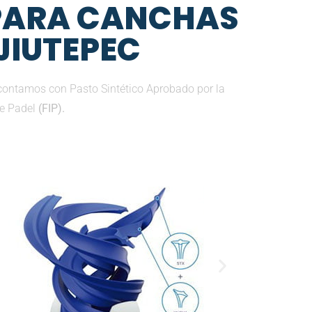
 PARA CANCHAS
 JIUTEPEC
contamos con Pasto Sintético Aprobado por la
de Padel
(FIP).