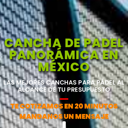
CANCHA DE PADEL
PANORÁMICA EN
MÉXICO
LAS MEJORES CANCHAS PARA PÁDEL AL
ALCANCE DE TU PRESUPUESTO
TE COTIZAMOS EN 20 MINUTOS
MANDANOS UN MENSAJE