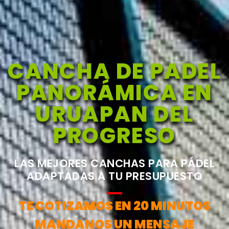
CANCHA DE PADEL
PANORÁMICA EN
URUAPAN DEL
PROGRESO
LAS MEJORES CANCHAS PARA PÁDEL
ADAPTADAS A TU PRESUPUESTO
TE COTIZAMOS EN 20 MINUTOS
MANDANOS UN MENSAJE