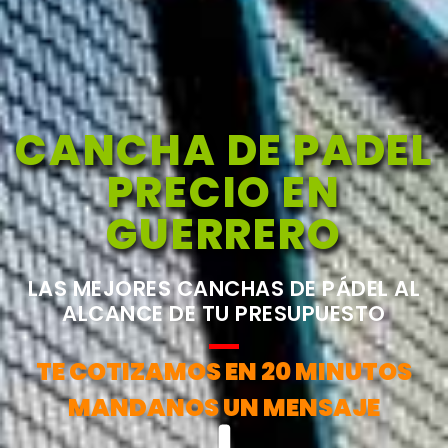
CANCHA DE PADEL
PRECIO EN
GUERRERO
LAS MEJORES CANCHAS DE PÁDEL AL
ALCANCE DE TU PRESUPUESTO
TE COTIZAMOS EN 20 MINUTOS
MANDANOS UN MENSAJE