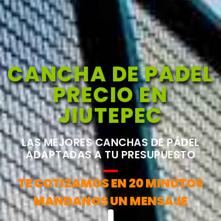
CANCHA DE PADEL
PRECIO EN
JIUTEPEC
LAS MEJORES CANCHAS DE PÁDEL
ADAPTADAS A TU PRESUPUESTO
TE COTIZAMOS EN 20 MINUTOS
MANDANOS UN MENSAJE