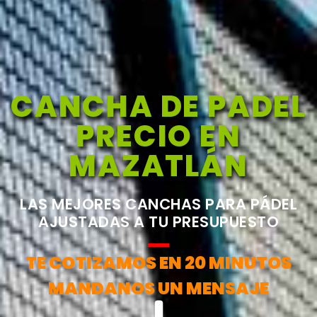
CANCHA DE PADEL
PRECIO EN
MAZATLÁN
LAS MEJORES CANCHAS PARA PÁDEL
AJUSTADAS A TU PRESUPUESTO
TE COTIZAMOS EN 20 MINUTOS
MANDANOS UN MENSAJE