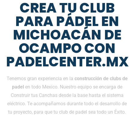
CREA TU CLUB
PARA PÁDEL EN
MICHOACÁN DE
OCAMPO CON
PADELCENTER.MX
Tenemos gran experiencia en la
construcción de clubs de
padel
en todo Mexico. Nuestro equipo se encarga de
Construir tus Canchas desde la base hasta el sistema
eléctrico. Te acompañamos durante todo el desarrollo de
tu proyecto, para que tu club de padel sea todo un Éxito.