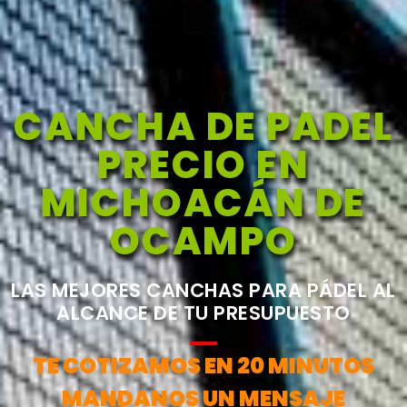
CANCHA DE PADEL
PRECIO EN
MICHOACÁN DE
OCAMPO
LAS MEJORES CANCHAS PARA PÁDEL AL
ALCANCE DE TU PRESUPUESTO
TE COTIZAMOS EN 20 MINUTOS
MANDANOS UN MENSAJE