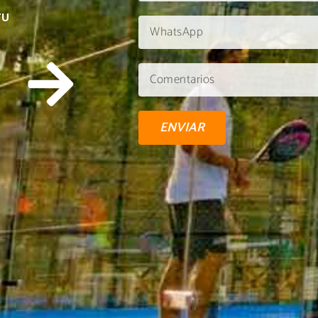
TU
ENVIAR