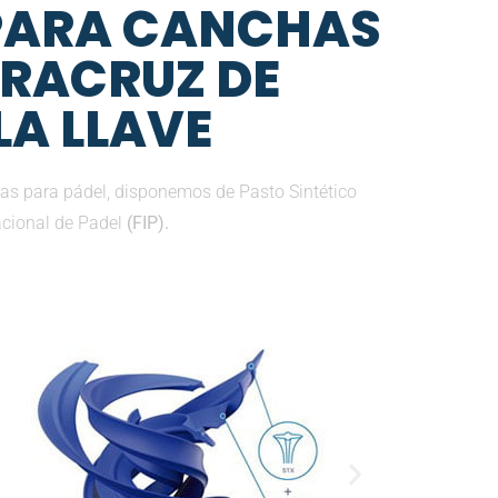
 PARA CANCHAS
ERACRUZ DE
LA LLAVE
as para pádel, disponemos de Pasto Sintético
nacional de Padel
(FIP).