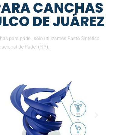
 PARA CANCHAS
ULCO DE JUÁREZ
as para pádel, solo utilizamos Pasto Sintético
nacional de Padel
(FIP).