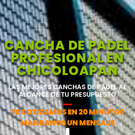
CANCHA DE PADEL
PROFESIONAL EN
CHICOLOAPAN
LAS MEJORES CANCHAS DE PÁDEL AL
ALCANCE DE TU PRESUPUESTO
TE COTIZAMOS EN 20 MINUTOS
MANDANOS UN MENSAJE