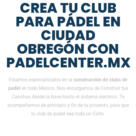
CREA TU CLUB
PARA PÁDEL EN
CIUDAD
OBREGÓN CON
PADELCENTER.MX
Estamos especializados en la
construcción de clubs de
padel
en todo Mexico. Nos encargamos de Construir tus
Canchas desde la base hasta el sistema eléctrico. Te
acompañamos de principio a fin de tu proyecto, para que
tu club de padel sea todo un Éxito.