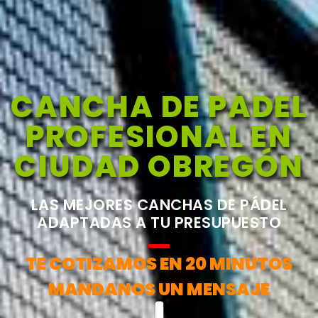
CANCHA DE PADEL
PROFESIONAL EN
CIUDAD OBREGÓN
LAS MEJORES CANCHAS DE PÁDEL
ADAPTADAS A TU PRESUPUESTO
TE COTIZAMOS EN 20 MINUTOS
MANDANOS UN MENSAJE