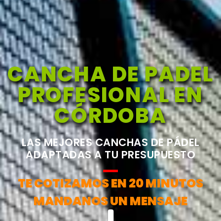
CANCHA DE PADEL
PROFESIONAL EN
CÓRDOBA
LAS MEJORES CANCHAS DE PÁDEL
ADAPTADAS A TU PRESUPUESTO
TE COTIZAMOS EN 20 MINUTOS
MANDANOS UN MENSAJE