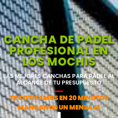
CANCHA DE PADEL
PROFESIONAL EN
LOS MOCHIS
LAS MEJORES CANCHAS PARA PÁDEL AL
ALCANCE DE TU PRESUPUESTO
TE COTIZAMOS EN 20 MINUTOS
MANDANOS UN MENSAJE