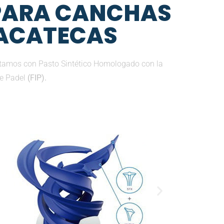
 PARA CANCHAS
ZACATECAS
ntamos con Pasto Sintético Homologado con la
de Padel
(FIP).