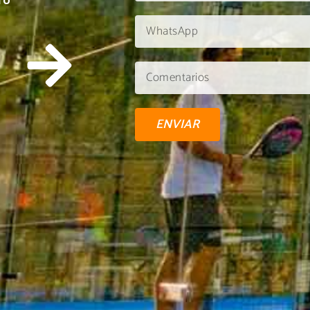
TU
ENVIAR