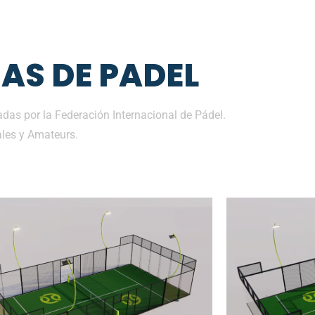
AS DE PADEL
das por la Federación Internacional de Pádel.
les y Amateurs.