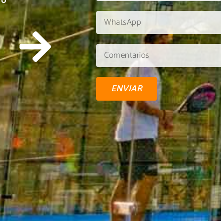
TU
ENVIAR