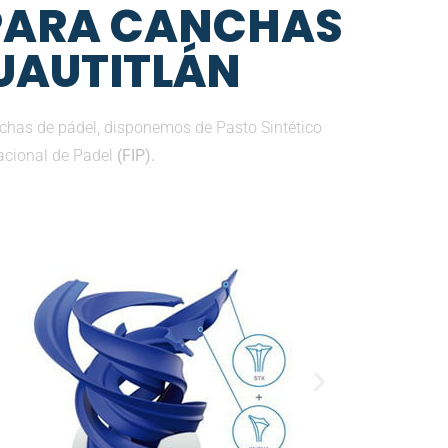
 PARA CANCHAS
CUAUTITLÁN
chas de pádel, disponemos de Pasto Sintético
nacional de Padel
(FIP).