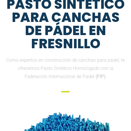
PASTO SINTETICO
PARA CANCHAS
DE PÁDEL EN
FRESNILLO
Como expertos en construcción de canchas para pádel, te
ofrecemos Pasto Sintético Homologado con la
Federación Internacional de Padel
(FIP).