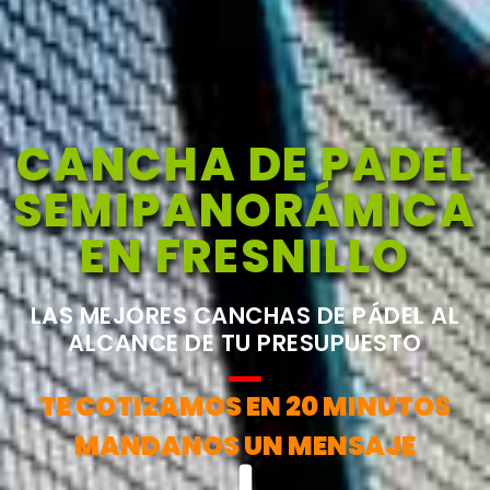
CANCHA DE PADEL
SEMIPANORÁMICA
EN FRESNILLO
LAS MEJORES CANCHAS DE PÁDEL AL
ALCANCE DE TU PRESUPUESTO
TE COTIZAMOS EN 20 MINUTOS
MANDANOS UN MENSAJE