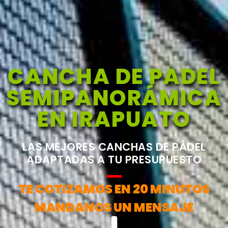
CANCHA DE PADEL
SEMIPANORÁMICA
EN IRAPUATO
LAS MEJORES CANCHAS DE PÁDEL
ADAPTADAS A TU PRESUPUESTO
TE COTIZAMOS EN 20 MINUTOS
MANDANOS UN MENSAJE