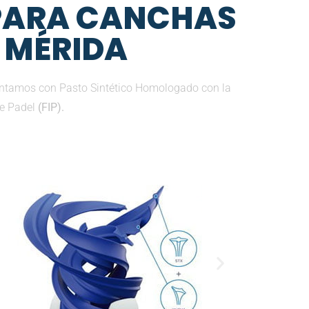
 PARA CANCHAS
N MÉRIDA
contamos con Pasto Sintético Homologado con la
de Padel
(FIP).