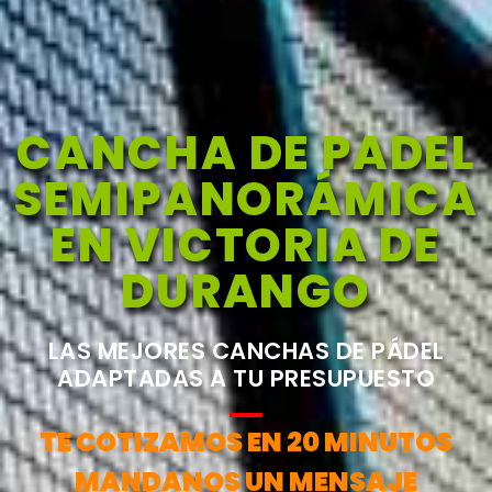
CANCHA DE PADEL
SEMIPANORÁMICA
EN VICTORIA DE
DURANGO
LAS MEJORES CANCHAS DE PÁDEL
ADAPTADAS A TU PRESUPUESTO
TE COTIZAMOS EN 20 MINUTOS
MANDANOS UN MENSAJE