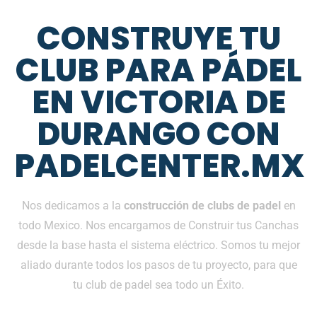
CONSTRUYE TU
CLUB PARA PÁDEL
EN VICTORIA DE
DURANGO CON
PADELCENTER.MX
Nos dedicamos a la
construcción de clubs de padel
en
todo Mexico. Nos encargamos de Construir tus Canchas
desde la base hasta el sistema eléctrico. Somos tu mejor
aliado durante todos los pasos de tu proyecto, para que
tu club de padel sea todo un Éxito.