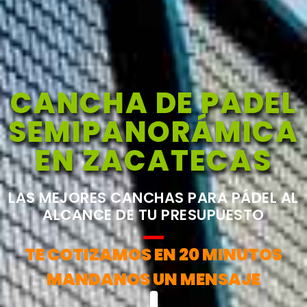
CANCHA DE PADEL
SEMIPANORÁMICA
EN ZACATECAS
LAS MEJORES CANCHAS PARA PÁDEL AL
ALCANCE DE TU PRESUPUESTO
TE COTIZAMOS EN 20 MINUTOS
MANDANOS UN MENSAJE