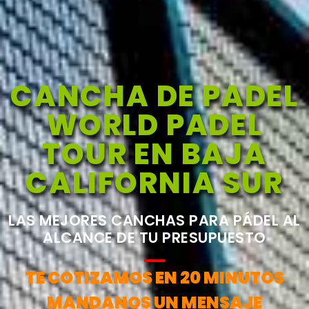
CANCHA DE PADEL
WORLD PADEL
TOUR EN BAJA
CALIFORNIA SUR
LAS MEJORES CANCHAS PARA PÁDEL AL
ALCANCE DE TU PRESUPUESTO
TE COTIZAMOS EN 20 MINUTOS
MANDANOS UN MENSAJE