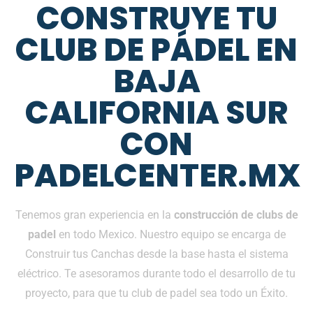
CONSTRUYE TU
CLUB DE PÁDEL EN
BAJA
CALIFORNIA SUR
CON
PADELCENTER.MX
Tenemos gran experiencia en la
construcción de clubs de
padel
en todo Mexico. Nuestro equipo se encarga de
Construir tus Canchas desde la base hasta el sistema
eléctrico. Te asesoramos durante todo el desarrollo de tu
proyecto, para que tu club de padel sea todo un Éxito.