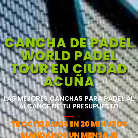
CANCHA DE PADEL
WORLD PADEL
TOUR EN CIUDAD
ACUÑA
LAS MEJORES CANCHAS PARA PÁDEL AL
ALCANCE DE TU PRESUPUESTO
TE COTIZAMOS EN 20 MINUTOS
MANDANOS UN MENSAJE