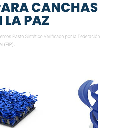
 PARA CANCHAS
N LA PAZ
emos Pasto Sintético Verificado por la Federación
el
(FIP).