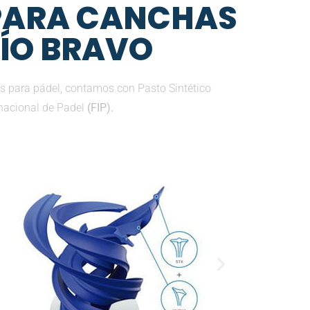
 PARA CANCHAS
RÍO BRAVO
 para pádel, contamos con Pasto Sintético
nacional de Padel
(FIP).