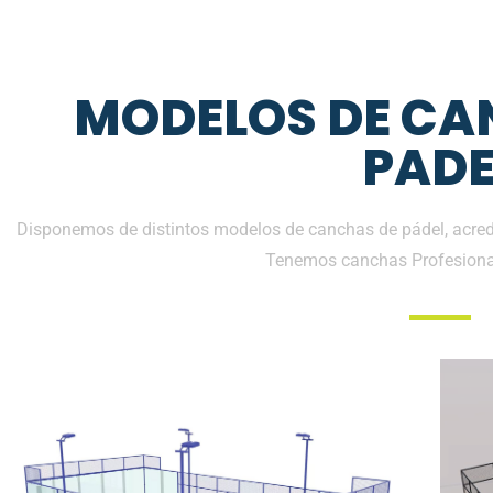
MODELOS DE CA
PADE
Disponemos de distintos modelos de canchas de pádel, acredi
Tenemos canchas Profesiona