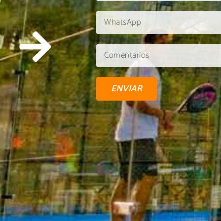
U
ENVIAR