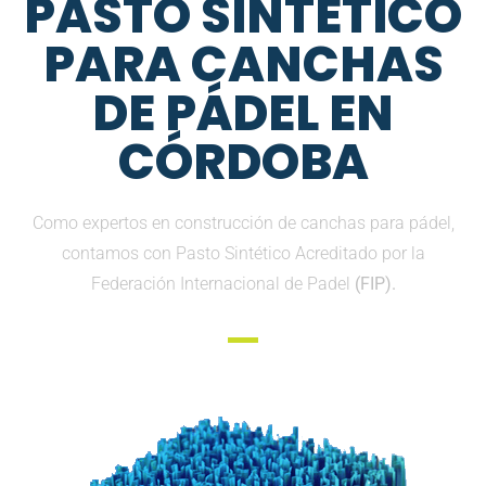
PASTO SINTETICO
PARA CANCHAS
DE PÁDEL EN
CÓRDOBA
Como expertos en construcción de canchas para pádel,
contamos con Pasto Sintético Acreditado por la
Federación Internacional de Padel
(FIP).