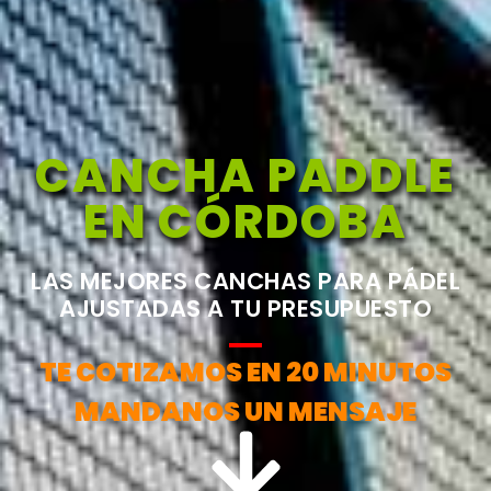
CANCHA PADDLE
EN CÓRDOBA
LAS MEJORES CANCHAS PARA PÁDEL
AJUSTADAS A TU PRESUPUESTO
TE COTIZAMOS EN 20 MINUTOS
MANDANOS UN MENSAJE