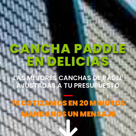
CANCHA PADDLE
EN DELICIAS
LAS MEJORES CANCHAS DE PÁDEL
AJUSTADAS A TU PRESUPUESTO
TE COTIZAMOS EN 20 MINUTOS
MANDANOS UN MENSAJE