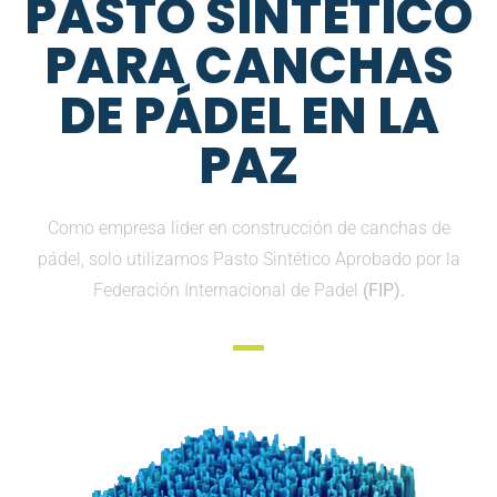
PASTO SINTETICO
PARA CANCHAS
DE PÁDEL EN LA
PAZ
Como empresa lider en construcción de canchas de
pádel, solo utilizamos Pasto Sintético Aprobado por la
Federación Internacional de Padel
(FIP).