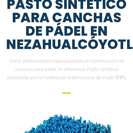
PASTO SINTETICO
PARA CANCHAS
DE PÁDEL EN
NEZAHUALCÓYOTL
Como profesionales especializados en construcción de
canchas para pádel, te ofrecemos Pasto Sintético
Acreditado por la Federación Internacional de Padel
(FIP).