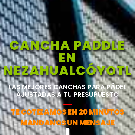
CANCHA PADDLE
EN
NEZAHUALCÓYOTL
LAS MEJORES CANCHAS PARA PÁDEL
AJUSTADAS A TU PRESUPUESTO
TE COTIZAMOS EN 20 MINUTOS
MANDANOS UN MENSAJE