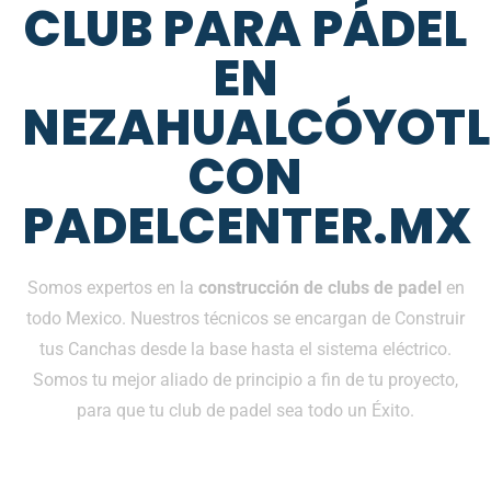
CLUB PARA PÁDEL
EN
NEZAHUALCÓYOTL
CON
PADELCENTER.MX
Somos expertos en la
construcción de clubs de padel
en
todo Mexico. Nuestros técnicos se encargan de Construir
tus Canchas desde la base hasta el sistema eléctrico.
Somos tu mejor aliado de principio a fin de tu proyecto,
para que tu club de padel sea todo un Éxito.