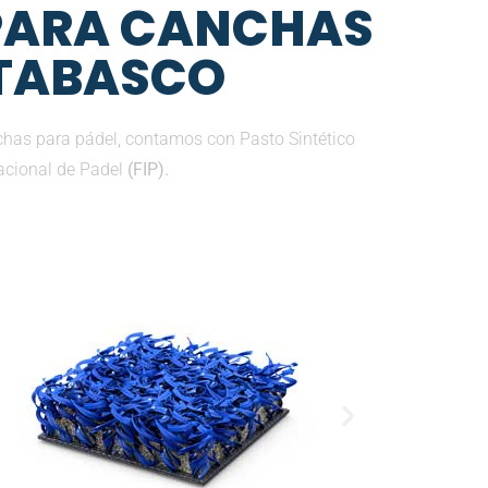
 PARA CANCHAS
 TABASCO
chas para pádel, contamos con Pasto Sintético
nacional de Padel
(FIP).