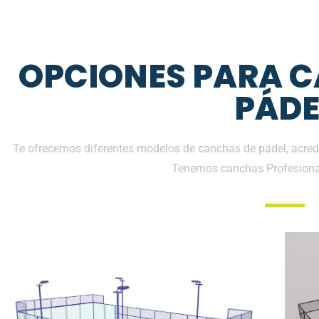
OPCIONES PARA 
PÁDE
Te ofrecemos diferentes modelos de canchas de pádel, acredi
Tenemos canchas Profesiona