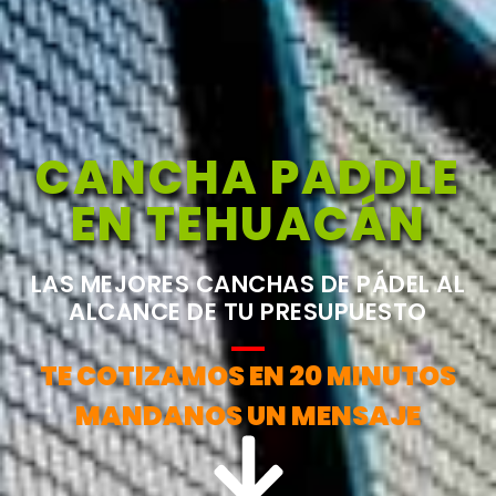
CANCHA PADDLE
EN TEHUACÁN
LAS MEJORES CANCHAS DE PÁDEL AL
ALCANCE DE TU PRESUPUESTO
TE COTIZAMOS EN 20 MINUTOS
MANDANOS UN MENSAJE