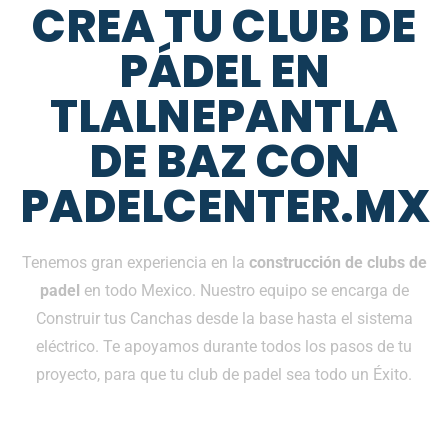
CREA TU CLUB DE
PÁDEL EN
TLALNEPANTLA
DE BAZ CON
PADELCENTER.MX
Tenemos gran experiencia en la
construcción de clubs de
padel
en todo Mexico. Nuestro equipo se encarga de
Construir tus Canchas desde la base hasta el sistema
eléctrico. Te apoyamos durante todos los pasos de tu
proyecto, para que tu club de padel sea todo un Éxito.