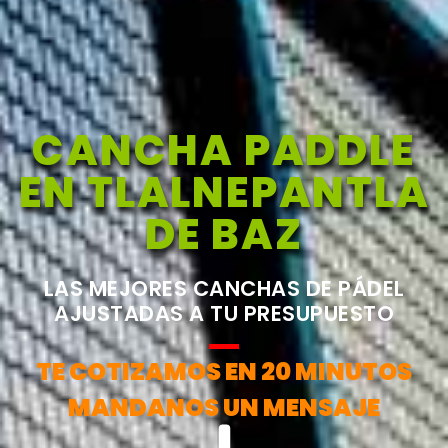
CANCHA PADDLE
EN TLALNEPANTLA
DE BAZ
LAS MEJORES CANCHAS DE PÁDEL
AJUSTADAS A TU PRESUPUESTO
TE COTIZAMOS EN 20 MINUTOS
MANDANOS UN MENSAJE