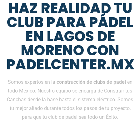
HAZ REALIDAD TU
CLUB PARA PÁDEL
EN LAGOS DE
MORENO CON
PADELCENTER.MX
Somos expertos en la
construcción de clubs de padel
en
todo Mexico. Nuestro equipo se encarga de Construir tus
Canchas desde la base hasta el sistema eléctrico. Somos
tu mejor aliado durante todos los pasos de tu proyecto,
para que tu club de padel sea todo un Éxito.