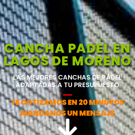
CANCHA PADEL EN
LAGOS DE MORENO
LAS MEJORES CANCHAS DE PÁDEL
ADAPTADAS A TU PRESUPUESTO
TE COTIZAMOS EN 20 MINUTOS
MANDANOS UN MENSAJE