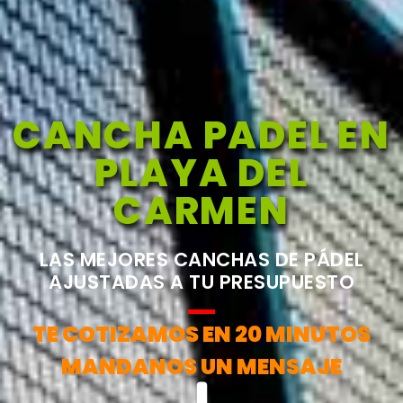
CANCHA PADEL EN
PLAYA DEL
CARMEN
LAS MEJORES CANCHAS DE PÁDEL
AJUSTADAS A TU PRESUPUESTO
TE COTIZAMOS EN 20 MINUTOS
MANDANOS UN MENSAJE