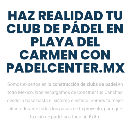
HAZ REALIDAD TU
CLUB DE PÁDEL EN
PLAYA DEL
CARMEN CON
PADELCENTER.MX
Somos expertos en la
construcción de clubs de padel
en
todo Mexico. Nos encargamos de Construir tus Canchas
desde la base hasta el sistema eléctrico. Somos tu mejor
aliado durante todos los pasos de tu proyecto, para que
tu club de padel sea todo un Éxito.