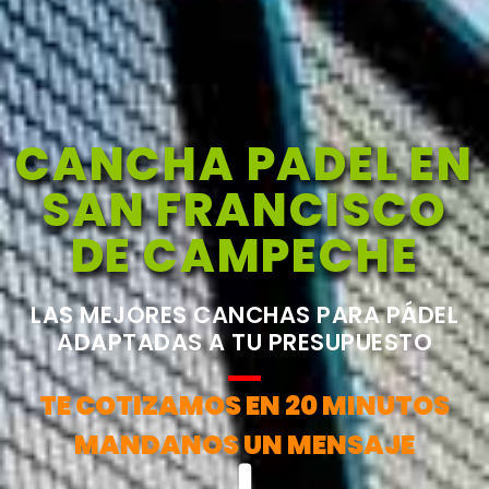
CANCHA PADEL EN
SAN FRANCISCO
DE CAMPECHE
LAS MEJORES CANCHAS PARA PÁDEL
ADAPTADAS A TU PRESUPUESTO
TE COTIZAMOS EN 20 MINUTOS
MANDANOS UN MENSAJE