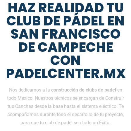
HAZ REALIDAD TU
CLUB DE PÁDEL EN
SAN FRANCISCO
DE CAMPECHE
CON
PADELCENTER.MX
Nos dedicamos a la
construcción de clubs de padel
en
todo Mexico. Nuestros técnicos se encargan de Construir
tus Canchas desde la base hasta el sistema eléctrico. Te
acompañamos durante todo el desarrollo de tu proyecto,
para que tu club de padel sea todo un Éxito.